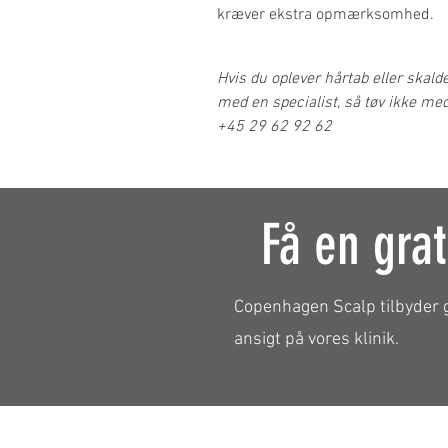
kræver ekstra opmærksomhed.
Hvis du oplever hårtab eller skalde
med en specialist, så tøv ikke med
+45 29 62 92 62
Få en grat
Copenhagen Scalp
tilbyder 
ansigt på vores klinik.