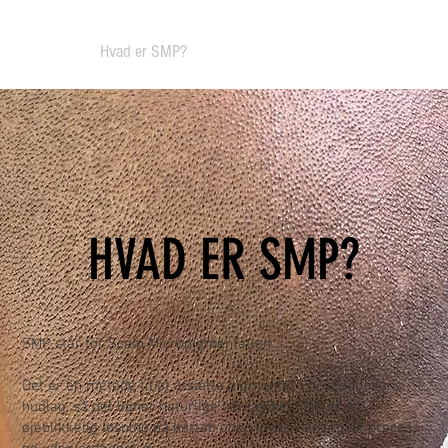
jem
Om
Hvad er SMP?
Behandlinger
Priser
FAQ
HVAD ER SMP?
SMP står for Scalp Micropigmentation.
Det er en metode til at afsætte pigmenter i hovedbundens
hudlag, så det ligner naturlige hårsække. SMP er en
øjeblikkelig løsning på hårtab uden invasiv kirurgisk proces