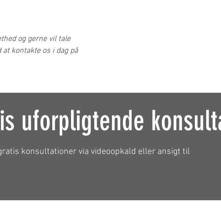
thed og gerne vil tale
 at kontakte os i dag på
is uforpligtende konsult
gratis konsultationer via videoopkald eller ansigt til