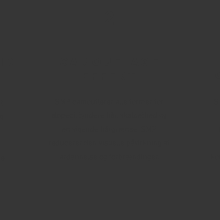
2
id
Camouflage
effekt
SMP camouflerer alle former for
S
t
alopeci, tyndere hår, skaldethed og
og
en vigende hårgrænse. SMP
reducerer den visuelle påvirkning af
ardannelse og forbrændinger.
ko
se