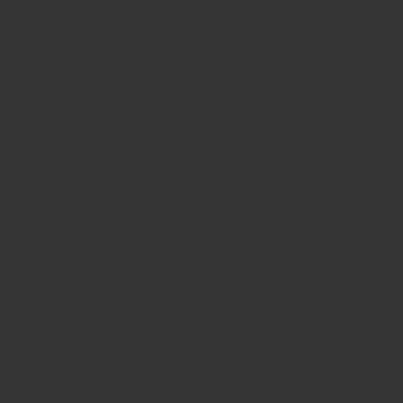
1
få din selvtill
tilbage
Boost din selvtillid og forbedr di
udseende. SMP giver et fyldigt 
ungdommeligt look med
tætbarberet hår og
gendanner en naturlig hårgræn
på helt skaldede hoveder