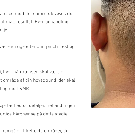
an ses med det samme, kræves der
ptimalt resultat. Hver behandling
iljø,
være en uge efter din "patch" test og
 vi, hvor hårgrænsen skal være og
det område af din hovedbund, der skal
dling med SMP.
lføje tæthed og detaljer. Behandlingen
aturlige hårgrænse på dette stadie.
ennemgå og tilrette de områder, der