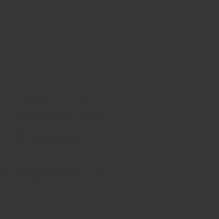
3
Dæk dine
operationsar
MP kan dække dine operationsar.
For eksempel hvis du har fået
foretaget en hårtransplantation,
som medførte nogle få
mplikationer, kan SMP udføres for
at camouflere eventuelle ar og
ufuldkommenheder.