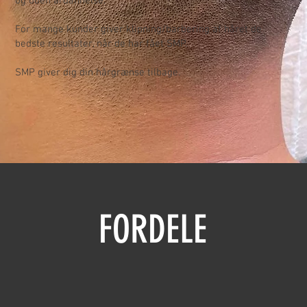
og uden ardannelse.
For mange kunder giver klipning/barbering af håret de
bedste resultater, når de har fået SMP.
SMP giver dig din hårgrænse tilbage.
FORDELE